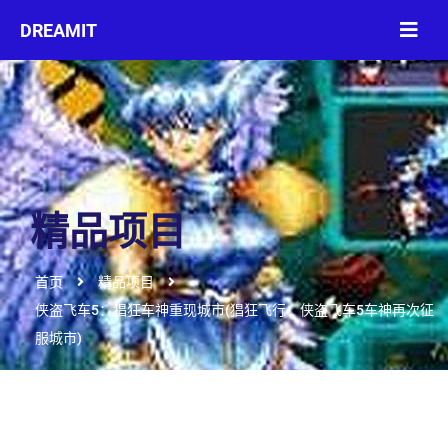
精品项目
首页
精品项目
侠盗飞车5：猖狂车神重现城市(猖狂飞行：侠盗飞车5车神再次征
服城市)